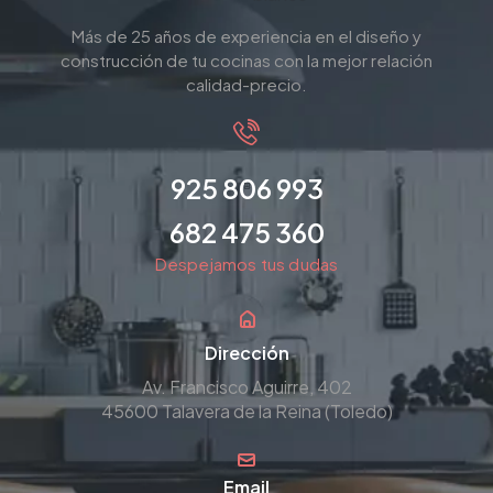
925 806 993
682 475 360
Despejamos tus dudas
Dirección
Av. Francisco Aguirre, 402
45600 Talavera de la Reina (Toledo)
Email
cocinas@vifecar.com
EXPLORAR
LINKS RÁPIDOS