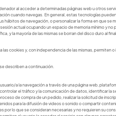
nador al acceder a determinadas páginas web u otros servicio
ación cuando navegas. En general, estas tecnologías pueden s
s hábitos de navegación, o personalizar la forma en que se m
 sesión actual ocupando un espacio de memoria mínimo y no p
ca, y la mayoría de las mismas se borran del disco duro al fin
las cookies y, con independencia de las mismas, permiten o i
se describen a continuación.
 usuario/a la navegación a través de una página web, plataform
controlar el tráfico y la comunicación de datos, identificar la
proceso de compra de un pedido, realizar la solicitud de inscri
nidos para la difusión de videos o sonido o compartir conten
 por lo que se consideran necesarias y no requieren su con
permiten al usuario/a acceder al servicio con algunas caracte