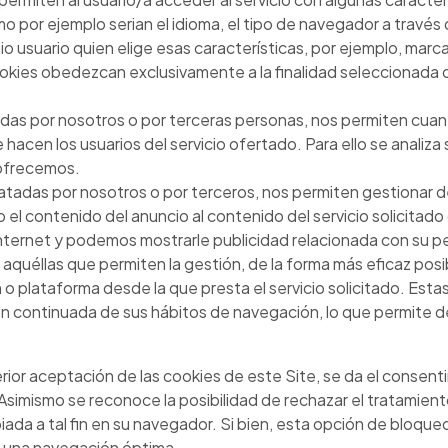
omo por ejemplo serian el idioma, el tipo de navegador a través 
io usuario quien elige esas características, por ejemplo, marc
kies obedezcan exclusivamente a la finalidad seleccionada d
das por nosotros o por terceras personas, nos permiten cuantifi
ue hacen los usuarios del servicio ofertado. Para ello se anali
 ofrecemos.
ratadas por nosotros o por terceros, nos permiten gestionar de
el contenido del anuncio al contenido del servicio solicitado 
ternet y podemos mostrarle publicidad relacionada con su pe
 aquéllas que permiten la gestión, de la forma más eficaz posib
ón o plataforma desde la que presta el servicio solicitado. E
ón continuada de sus hábitos de navegación, lo que permite des
ior aceptación de las cookies de este Site, se da el consent
Asimismo se reconoce la posibilidad de rechazar el tratamien
iada a tal fin en su navegador. Si bien, esta opción de bloque
r una navegación óptima.