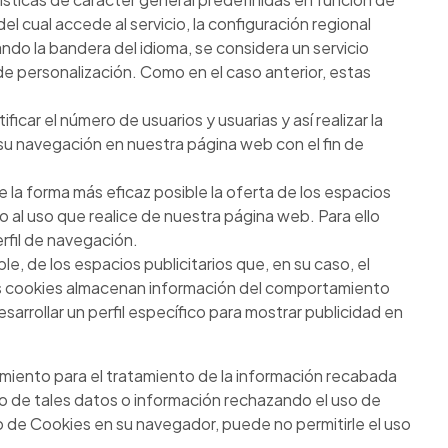
del cual accede al servicio, la configuración regional
ando la bandera del idioma, se considera un servicio
e personalización. Como en el caso anterior, estas
car el número de usuarios y usuarias y así realizar la
za su navegación en nuestra página web con el fin de
 la forma más eficaz posible la oferta de los espacios
o al uso que realice de nuestra página web. Para ello
rfil de navegación.
le, de los espacios publicitarios que, en su caso, el
stas cookies almacenan información del comportamiento
arrollar un perfil específico para mostrar publicidad en
imiento para el tratamiento de la información recabada
to de tales datos o información rechazando el uso de
o de Cookies en su navegador, puede no permitirle el uso