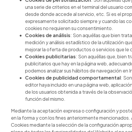
una serie de criterios en el terminal del usuario c
desde donde accede al servicio, etc. Si es el prop
expresamente solicitado siempre y cuando las coo
cookies no requieren su consentimiento.
Cookies de análisis
: Son aquéllas que bien trata
medición y análisis estadístico de la utilización q
mejorar la oferta de productos o servicios que le
Cookies publicitarias
: Son aquéllas que, bien t
publicitarios que hay en la página web, adecuando 
podemos analizar sus hábitos de navegación en In
Cookies de publicidad comportamental
: Son
editor haya incluido en una página web, aplicaci
de los usuarios obtenida a través de la observaci
función del mismo.
Mediante la aceptación expresa o configuración y poster
en la forma y con los fines anteriormente mencionados. 
Cookies mediante la selección de la configuración aprop
pleno de todas las funcionalidades del Website al no se