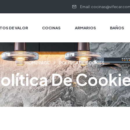
Email: cocinas@vifecar.co
TOS DE VALOR
COCINAS
ARMARIOS
BAÑOS
HOME PAGE
POLÍTICA DE COOKIES
olítica De Cooki