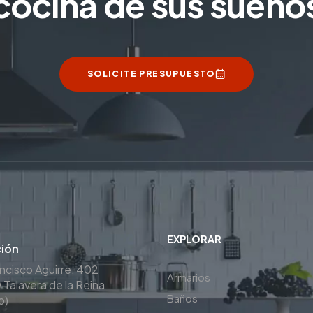
cocina de sus sueño
SOLICITE PRESUPUESTO
EXPLORAR
ción
ancisco Aguirre, 402
Armarios
Talavera de la Reina
Baños
o)