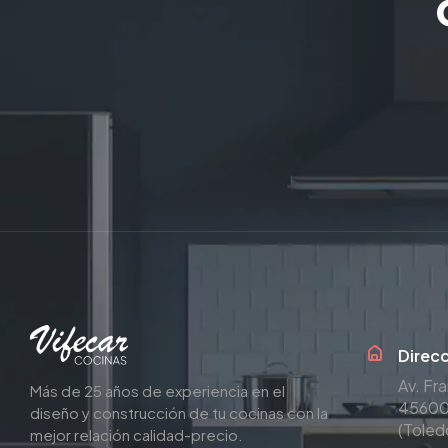
Direc
Av. Fr
Más de 25 años de experiencia en el
45600 
diseño y construcción de tu cocinas con la
(Toled
mejor relación calidad-precio.