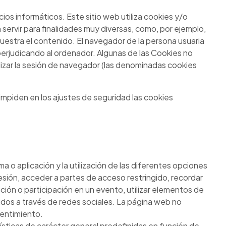
s informáticos. Este sitio web utiliza cookies y/o
ervir para finalidades muy diversas, como, por ejemplo,
uestra el contenido. El navegador de la persona usuaria
erjudicando al ordenador. Algunas de las Cookies no
alizar la sesión de navegador (las denominadas cookies
mpiden en los ajustes de seguridad las cookies
a o aplicación y la utilización de las diferentes opciones
 sesión, acceder a partes de acceso restringido, recordar
pción o participación en un evento, utilizar elementos de
idos a través de redes sociales. La página web no
sentimiento.
rísticas de carácter general predefinidas en función de