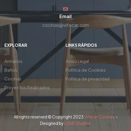
Email
cocinas@vifecar.com
EXPLORAR
LINKS RÁPIDOS
Armarios
Aviso Legal
Baños
Política de Cookies
Cocinas
Política de privacidad
Proyectos Realizados
All rights reserved © Copyright 2023
Vifecar Cocinas
–
Designed by
LOVE Studios