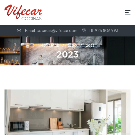
Email: cocinas@vifecar.com
Tlf: 925 806 993
HOME PAGE
BLOG
2023
2023